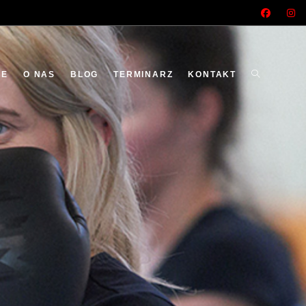
Toggle
ME
O NAS
BLOG
TERMINARZ
KONTAKT
Website
Search