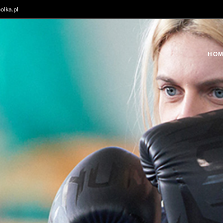
olka.pl
HO