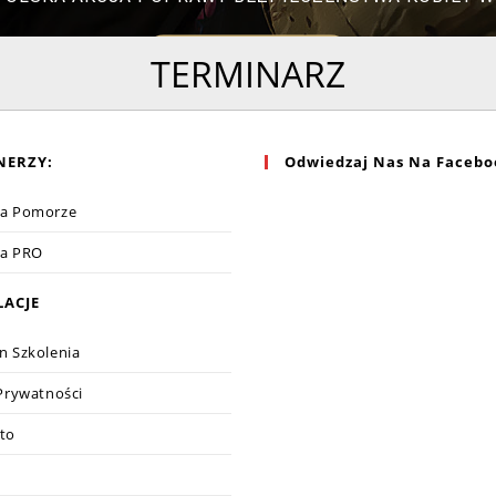
KIM JESTEŚMY?
TERMINARZ
NERZY:
Odwiedzaj Nas Na Facebo
ga Pomorze
ga PRO
LACJE
n Szkolenia
 Prywatności
to