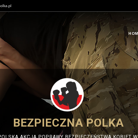
olka.pl
HO
BEZPIECZNA POLKA
OLSKA AKCJA POPRAWY BEZPIECZEŃSTWA KOBIET W