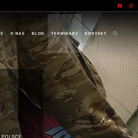
ME
O NAS
BLOG
TERMINARZ
KONTAKT
 POLSCE